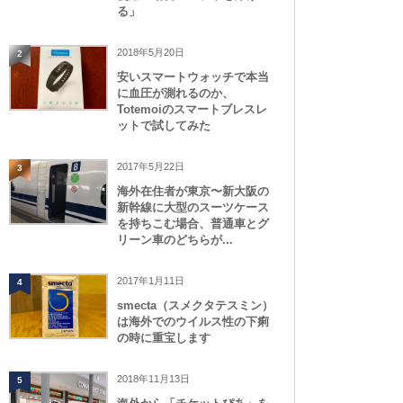
る」
2018年5月20日
2
安いスマートウォッチで本当
に血圧が測れるのか、
Totemoiのスマートブレスレ
ットで試してみた
2017年5月22日
3
海外在住者が東京〜新大阪の
新幹線に大型のスーツケース
を持ちこむ場合、普通車とグ
リーン車のどちらが...
2017年1月11日
4
smecta（スメクタテスミン）
は海外でのウイルス性の下痢
の時に重宝します
2018年11月13日
5