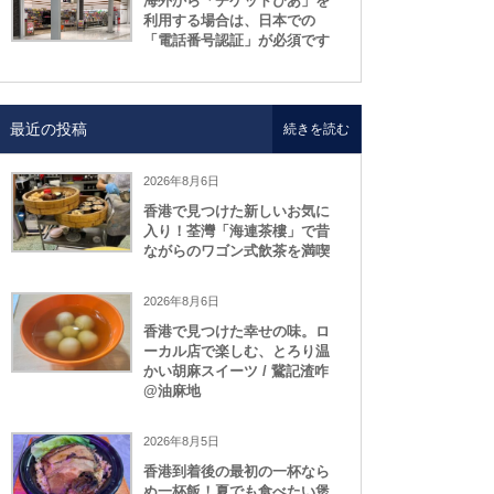
海外から「チケットぴあ」を
利用する場合は、日本での
「電話番号認証」が必須です
最近の投稿
続きを読む
2026年8月6日
香港で見つけた新しいお気に
入り！荃灣「海連茶樓」で昔
ながらのワゴン式飲茶を満喫
2026年8月6日
香港で見つけた幸せの味。ロ
ーカル店で楽しむ、とろり温
かい胡麻スイーツ / 鵞記渣咋
@油麻地
2026年8月5日
香港到着後の最初の一杯なら
ぬ一杯飯！夏でも食べたい煲