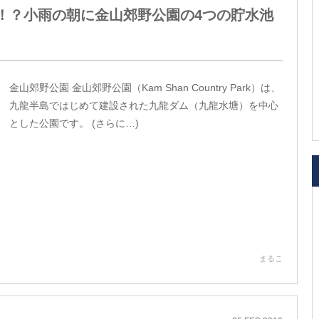
！？小雨の朝に金山郊野公園の4つの貯水池
金山郊野公園 金山郊野公園（Kam Shan Country Park）は、
九龍半島ではじめて建設された九龍ダム（九龍水塘）を中心
とした公園です。 (さらに…)
まるこ