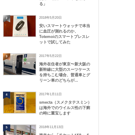
る」
2018年5月20日
2
安いスマートウォッチで本当
に血圧が測れるのか、
Totemoiのスマートブレスレ
ットで試してみた
2017年5月22日
3
海外在住者が東京〜新大阪の
新幹線に大型のスーツケース
を持ちこむ場合、普通車とグ
リーン車のどちらが...
2017年1月11日
4
smecta（スメクタテスミン）
は海外でのウイルス性の下痢
の時に重宝します
2018年11月13日
5