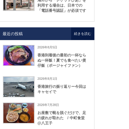
海外から「チケットぴあ」を
利用する場合は、日本での
「電話番号認証」が必須です
最近の投稿
続きを読む
2026年8月5日
香港到着後の最初の一杯なら
ぬ一杯飯！夏でも食べたい煲
仔飯（ポージャイファン）
2026年8月1日
香港旅行の振り返りー今回は
キャセイで
2026年7月28日
お座敷で靴を脱ぐだけで、足
の疲れが取れた / 中町食堂
@八王子