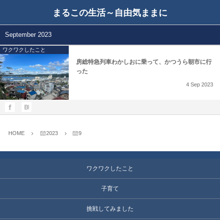
まるこの生活～自由気ままに
September 2023
ワクワクしたこと
房総特急列車わかしおに乗って、かつうら朝市に行
った
4
Sep
2023
HOME
2023
9
ワクワクしたこと
子育て
挑戦してみました