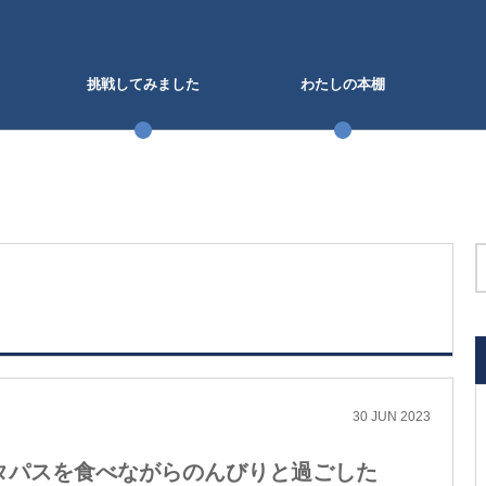
挑戦してみました
わたしの本棚
30
JUN
2023
オで、タパスを食べながらのんびりと過ごした