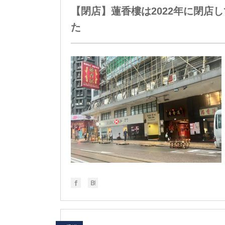
【閉店】蓮香樓は2022年に閉店
た