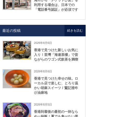
海外から「チケットぴあ」を
利用する場合は、日本での
「電話番号認証」が必須です
最近の投稿
続きを読む
2026年8月6日
香港で見つけた新しいお気に
入り！荃灣「海連茶樓」で昔
ながらのワゴン式飲茶を満喫
2026年8月6日
香港で見つけた幸せの味。ロ
ーカル店で楽しむ、とろり温
かい胡麻スイーツ / 鵞記渣咋
@油麻地
2026年8月5日
香港到着後の最初の一杯なら
ぬ一杯飯！夏でも食べたい煲