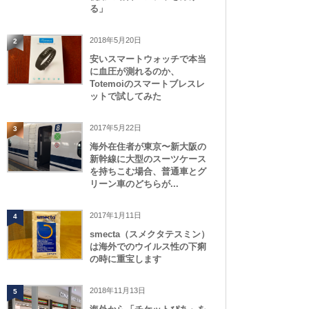
る」
2018年5月20日
2
安いスマートウォッチで本当
に血圧が測れるのか、
Totemoiのスマートブレスレ
ットで試してみた
2017年5月22日
3
海外在住者が東京〜新大阪の
新幹線に大型のスーツケース
を持ちこむ場合、普通車とグ
リーン車のどちらが...
2017年1月11日
4
smecta（スメクタテスミン）
は海外でのウイルス性の下痢
の時に重宝します
2018年11月13日
5