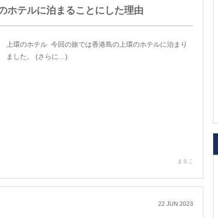
環のホテルに泊まることにした理由
上環のホテル 今回の旅では香港島の上環のホテルに泊まり
ました。 (さらに…)
まるこ
22
JUN
2023