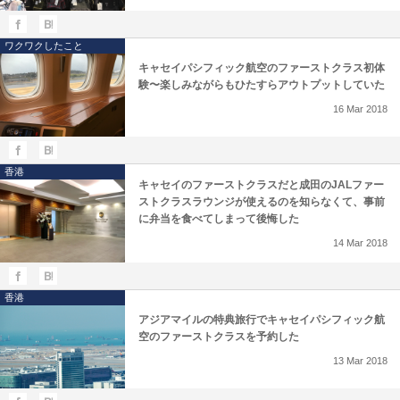
ワクワクしたこと
キャセイパシフィック航空のファーストクラス初体
験〜楽しみながらもひたすらアウトプットしていた
16
Mar
2018
香港
キャセイのファーストクラスだと成田のJALファー
ストクラスラウンジが使えるのを知らなくて、事前
に弁当を食べてしまって後悔した
14
Mar
2018
香港
アジアマイルの特典旅行でキャセイパシフィック航
空のファーストクラスを予約した
13
Mar
2018