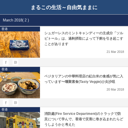
まるこの生活～自由気ままに
March 2018( 2 )
香港
シュガーレスのミントキャンディーの主成分「ソル
ビトール」は、過剰摂取によって下痢を引き起こす
ことがあります
21
Mar
2018
香港
ベジタリアンの中華料理店の紅白米の食感が気に入
っています〜嚐聚素食(Tasty Veggie)@尖沙咀
20
Mar
2018
香港
消防處(Fire Service Department)のトラックで防
災について学んで、香港で災害に巻き込まれたらど
うしようかと考えた