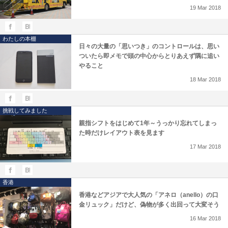
19
Mar
2018
わたしの本棚
日々の大量の「思いつき」のコントロールは、思い
ついたら即メモで頭の中心からとりあえず隅に追い
やること
18
Mar
2018
挑戦してみました
親指シフトをはじめて1年～うっかり忘れてしまっ
た時だけレイアウト表を見ます
17
Mar
2018
香港
香港などアジアで大人気の「アネロ（anello）の口
金リュック」だけど、偽物が多く出回って大変そう
16
Mar
2018