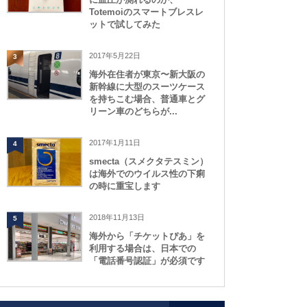
Totemoiのスマートブレスレ
ットで試してみた
2017年5月22日
3
海外在住者が東京〜新大阪の
新幹線に大型のスーツケース
を持ちこむ場合、普通車とグ
リーン車のどちらが...
2017年1月11日
4
smecta（スメクタテスミン）
は海外でのウイルス性の下痢
の時に重宝します
2018年11月13日
5
海外から「チケットぴあ」を
利用する場合は、日本での
「電話番号認証」が必須です