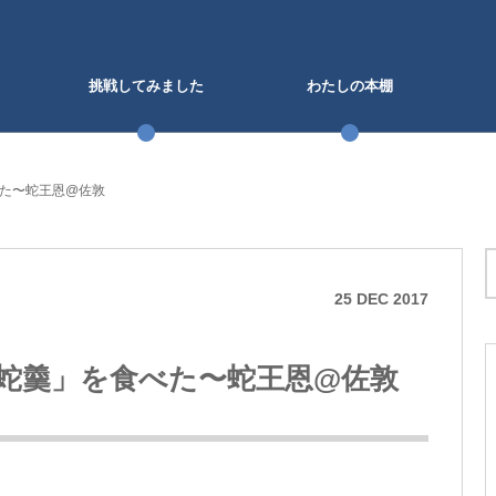
挑戦してみました
わたしの本棚
た〜蛇王恩@佐敦
25
DEC
2017
蛇羹」を食べた〜蛇王恩@佐敦