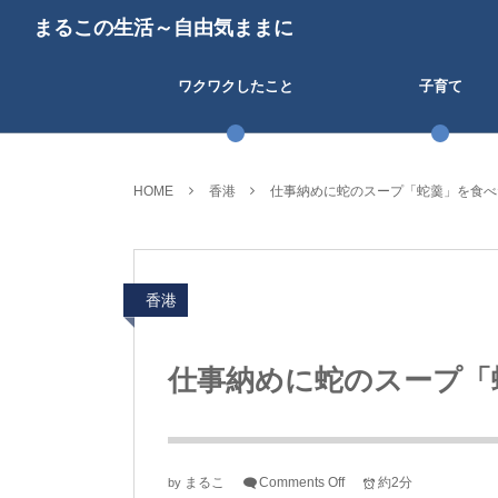
まるこの生活～自由気ままに
ワクワクしたこと
子育て
HOME
香港
仕事納めに蛇のスープ「蛇羹」を食べ
香港
仕事納めに蛇のスープ「
まるこ
Comments Off
約2分
by