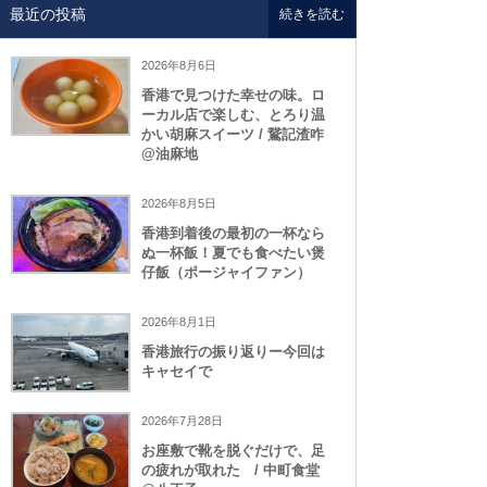
最近の投稿
続きを読む
2026年8月6日
香港で見つけた幸せの味。ロ
ーカル店で楽しむ、とろり温
かい胡麻スイーツ / 鵞記渣咋
@油麻地
2026年8月5日
香港到着後の最初の一杯なら
ぬ一杯飯！夏でも食べたい煲
仔飯（ポージャイファン）
2026年8月1日
香港旅行の振り返りー今回は
キャセイで
2026年7月28日
お座敷で靴を脱ぐだけで、足
の疲れが取れた / 中町食堂