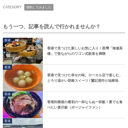
CATEGORY :
挑戦してみました
もう一つ、記事を読んで行かれませんか？
香港
香港で見つけた新しいお気に入り！荃灣「海連茶
樓」で昔ながらのワゴン式飲茶を満喫
香港
香港で見つけた幸せの味。ローカル店で楽しむ、
とろり温かい胡麻スイーツ / 鵞記渣咋@油麻地
香港
香港到着後の最初の一杯ならぬ一杯飯！夏でも食
べたい煲仔飯（ポージャイファン）
香港