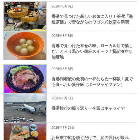
2026年8月6日
香港で見つけた新しいお気に入り！荃灣「海
連茶樓」で昔ながらのワゴン式飲茶を満喫
2026年8月6日
香港で見つけた幸せの味。ローカル店で楽し
む、とろり温かい胡麻スイーツ / 鵞記渣咋@
油麻地
2026年8月5日
香港到着後の最初の一杯ならぬ一杯飯！夏で
も食べたい煲仔飯（ポージャイファン）
2026年8月1日
香港旅行の振り返りー今回はキャセイで
2026年7月28日
お座敷で靴を脱ぐだけで、足の疲れが取れ