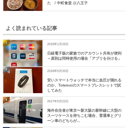
た / 中町食堂 @八王子
よく読まれている記事
1
2018年1月26日
日経電子版の家族でのアカウント共有が便利
～原則は同時使用の場合「アプリを分ける」
2
2018年5月20日
安いスマートウォッチで本当に血圧が測れる
のか、Totemoiのスマートブレスレットで試
してみた
3
2017年5月22日
海外在住者が東京〜新大阪の新幹線に大型の
スーツケースを持ちこむ場合、普通車とグリ
ーン車のどちらが...