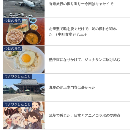
香港旅行の振り返りー今回はキャセイで
今日の景色
お座敷で靴を脱ぐだけで、足の疲れが取れ
た / 中町食堂 @八王子
今日の景色
熱中症になりかけて、ジョナサンに駆け込む
ワクワクしたこと
真夏の池上本門寺は暑かった
ワクワクしたこと
浅草で感じた、日常とアニメコラボの交差点