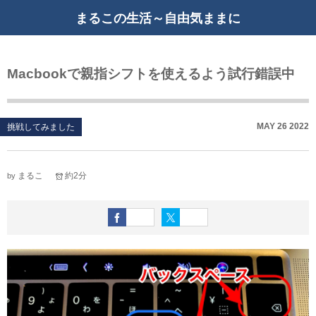
まるこの生活～自由気ままに
Macbookで親指シフトを使えるよう試行錯誤中
MAY
26
2022
挑戦してみました
まるこ
約2分
by