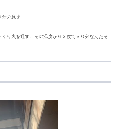
０分の意味。
っくり火を通す、その温度が６３度で３０分なんだそ