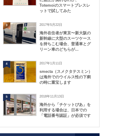
Totemoiのスマートブレスレ
ットで試してみた
2017年5月22日
3
海外在住者が東京〜新大阪の
新幹線に大型のスーツケース
を持ちこむ場合、普通車とグ
リーン車のどちらが...
2017年1月11日
4
smecta（スメクタテスミン）
は海外でのウイルス性の下痢
の時に重宝します
2018年11月13日
5
海外から「チケットぴあ」を
利用する場合は、日本での
「電話番号認証」が必須です