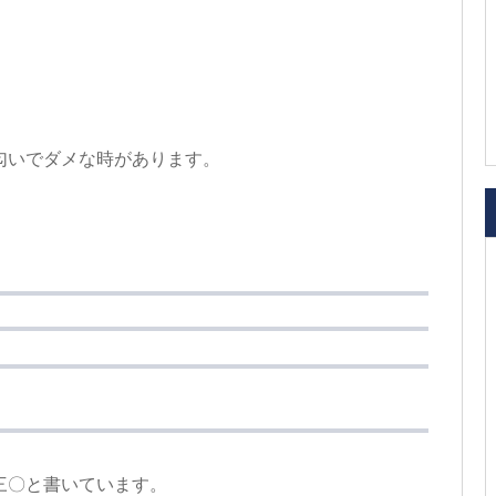
。
匂いでダメな時があります。
。
三〇と書いています。