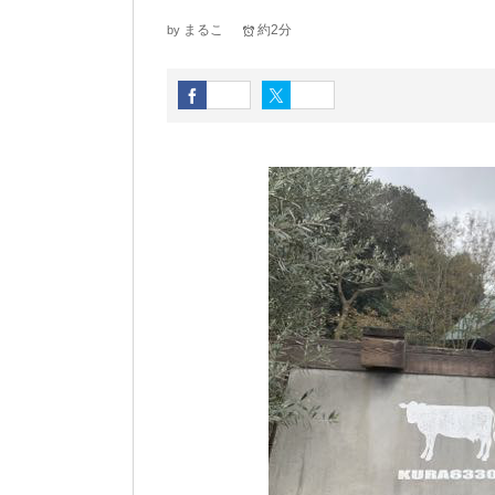
まるこ
約2分
by