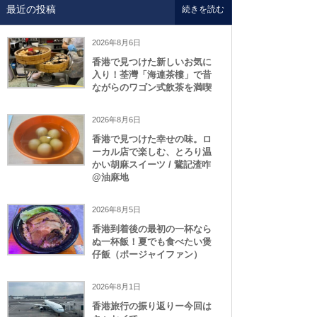
最近の投稿
続きを読む
2026年8月6日
香港で見つけた新しいお気に
入り！荃灣「海連茶樓」で昔
ながらのワゴン式飲茶を満喫
2026年8月6日
香港で見つけた幸せの味。ロ
ーカル店で楽しむ、とろり温
かい胡麻スイーツ / 鵞記渣咋
@油麻地
2026年8月5日
香港到着後の最初の一杯なら
ぬ一杯飯！夏でも食べたい煲
仔飯（ポージャイファン）
2026年8月1日
香港旅行の振り返りー今回は