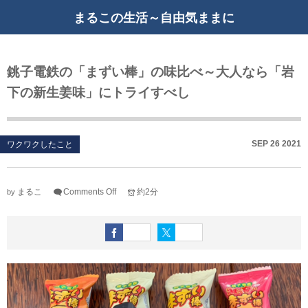
まるこの生活～自由気ままに
銚子電鉄の「まずい棒」の味比べ～大人なら「岩
下の新生姜味」にトライすべし
SEP
26
2021
ワクワクしたこと
まるこ
Comments Off
約2分
by