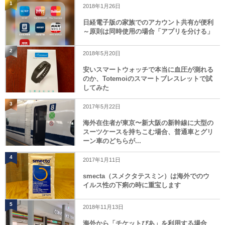
1
2018年1月26日
日経電子版の家族でのアカウント共有が便利
～原則は同時使用の場合「アプリを分ける」
2
2018年5月20日
安いスマートウォッチで本当に血圧が測れる
のか、Totemoiのスマートブレスレットで試
してみた
3
2017年5月22日
海外在住者が東京〜新大阪の新幹線に大型の
スーツケースを持ちこむ場合、普通車とグリ
ーン車のどちらが...
4
2017年1月11日
smecta（スメクタテスミン）は海外でのウ
イルス性の下痢の時に重宝します
5
2018年11月13日
海外から「チケットぴあ」を利用する場合