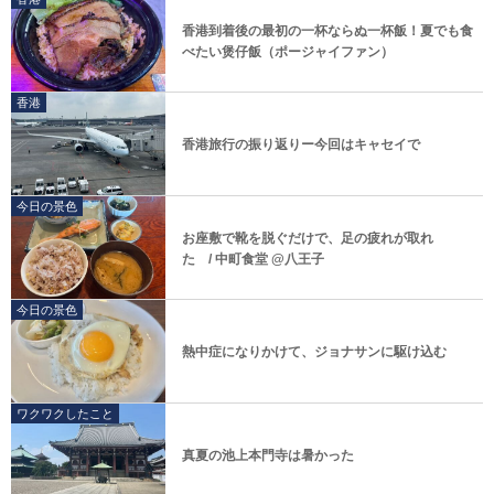
香港到着後の最初の一杯ならぬ一杯飯！夏でも食
べたい煲仔飯（ポージャイファン）
香港
香港旅行の振り返りー今回はキャセイで
今日の景色
お座敷で靴を脱ぐだけで、足の疲れが取れ
た / 中町食堂 @八王子
今日の景色
熱中症になりかけて、ジョナサンに駆け込む
ワクワクしたこと
真夏の池上本門寺は暑かった