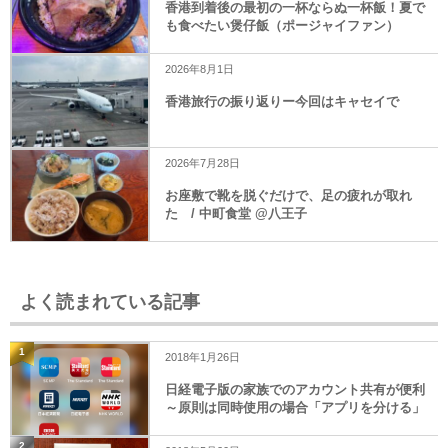
香港到着後の最初の一杯ならぬ一杯飯！夏で
も食べたい煲仔飯（ポージャイファン）
2026年8月1日
香港旅行の振り返りー今回はキャセイで
2026年7月28日
お座敷で靴を脱ぐだけで、足の疲れが取れ
た / 中町食堂 @八王子
よく読まれている記事
1
2018年1月26日
日経電子版の家族でのアカウント共有が便利
～原則は同時使用の場合「アプリを分ける」
2