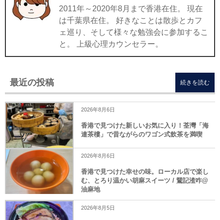
2011年～2020年8月まで香港在住。 現在
は千葉県在住。 好きなことは散歩とカフ
ェ巡り、そして様々な勉強会に参加するこ
と。 上級心理カウンセラー。
最近の投稿
続きを読む
2026年8月6日
香港で見つけた新しいお気に入り！荃灣「海
連茶樓」で昔ながらのワゴン式飲茶を満喫
2026年8月6日
香港で見つけた幸せの味。ローカル店で楽し
む、とろり温かい胡麻スイーツ / 鵞記渣咋@
油麻地
2026年8月5日