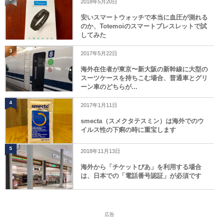
2018年5月20日
安いスマートウォッチで本当に血圧が測れる
のか、Totemoiのスマートブレスレットで試
してみた
3
2017年5月22日
海外在住者が東京〜新大阪の新幹線に大型の
スーツケースを持ちこむ場合、普通車とグリ
ーン車のどちらが...
4
2017年1月11日
smecta（スメクタテスミン）は海外でのウ
イルス性の下痢の時に重宝します
5
2018年11月13日
海外から「チケットぴあ」を利用する場合
は、日本での「電話番号認証」が必須です
広告