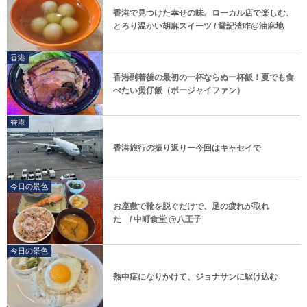
香港で見つけた幸せの味。ローカル店で楽しむ、
とろり温かい胡麻スイーツ / 鵞記渣咋@油麻地
香港
香港到着後の最初の一杯ならぬ一杯飯！夏でも食
べたい煲仔飯（ポージャイファン）
香港
香港旅行の振り返りー今回はキャセイで
今日の景色
お座敷で靴を脱ぐだけで、足の疲れが取れ
た / 中町食堂 @八王子
今日の景色
熱中症になりかけて、ジョナサンに駆け込む