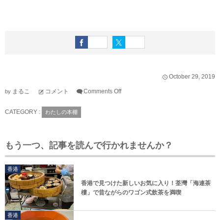
October
29
,
2019
まるこ
コメント
Comments Off
by
CATEGORY :
わたしの本棚
もう一つ、記事を読んで行かれませんか？
香港
香港で見つけた新しいお気に入り！荃灣「海連茶
樓」で昔ながらのワゴン式飲茶を満喫
香港