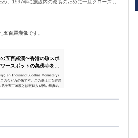
め、1997年に施設内の改装のために一旦クローズし
た
五百羅漢像
です。
金の五百羅漢〜香港の珍スポ
パワースポットの萬佛寺を探
housand Buddhas Monastery)
がこの金ピカの像です。この像は五百羅漢
の弟子五百羅漢とは釈迦入滅後の経典結
の弟子のことです。その表情は一般的に喜
です。日本国内にも各地に五百羅漢を祀っ
百羅漢ほど強烈なインパクトのあるものは
います本堂までの階段は約400段でかな