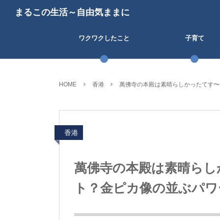
まるこの生活～自由気ままに
ワクワクしたこと
子育て
HOME
香港
萬佛寺の本殿は素晴らしかったてす〜
香港
萬佛寺の本殿は素晴らし
ト？金ピカ像の並ぶパワー