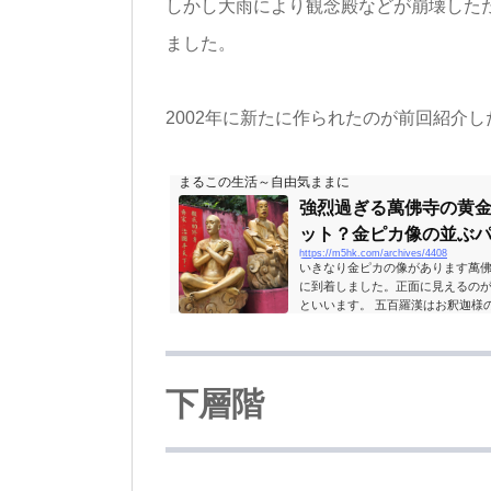
しかし大雨により観念殿などが崩壊したた
ました。
2002年に新たに作られたのが前回紹介し
まるこの生活～自由気ままに
強烈過ぎる萬佛寺の黄
ット？金ピカ像の並ぶ
https://m5hk.com/archives/4408
索(2)
いきなり金ピカの像があります萬佛寺(Ten T
に到着しました。正面に見えるの
といいます。 五百羅漢はお釈迦様
集(けつじゅう)に集まった500人
怒哀楽を出した親しみやすいもの
た寺院がありますが、萬佛寺の五
無いでしょう。階段の両端に並んで
下層階
りしんどいコースてす。で...