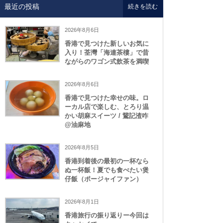
最近の投稿
続きを読む
2026年8月6日
香港で見つけた新しいお気に
入り！荃灣「海連茶樓」で昔
ながらのワゴン式飲茶を満喫
2026年8月6日
香港で見つけた幸せの味。ロ
ーカル店で楽しむ、とろり温
かい胡麻スイーツ / 鵞記渣咋
@油麻地
2026年8月5日
香港到着後の最初の一杯なら
ぬ一杯飯！夏でも食べたい煲
仔飯（ポージャイファン）
2026年8月1日
香港旅行の振り返りー今回は