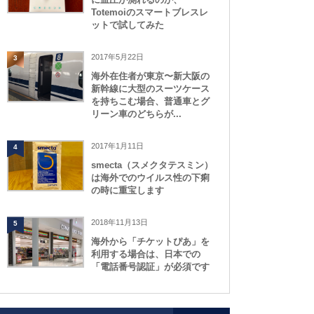
Totemoiのスマートブレスレ
ットで試してみた
2017年5月22日
3
海外在住者が東京〜新大阪の
新幹線に大型のスーツケース
を持ちこむ場合、普通車とグ
リーン車のどちらが...
2017年1月11日
4
smecta（スメクタテスミン）
は海外でのウイルス性の下痢
の時に重宝します
2018年11月13日
5
海外から「チケットぴあ」を
利用する場合は、日本での
「電話番号認証」が必須です