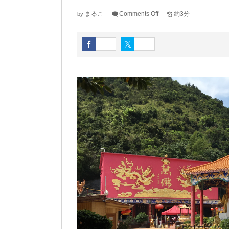
まるこ
Comments Off
約3分
by