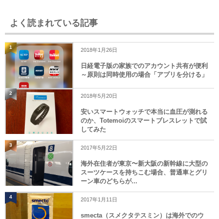
よく読まれている記事
1
2018年1月26日
日経電子版の家族でのアカウント共有が便利
～原則は同時使用の場合「アプリを分ける」
2
2018年5月20日
安いスマートウォッチで本当に血圧が測れる
のか、Totemoiのスマートブレスレットで試
してみた
3
2017年5月22日
海外在住者が東京〜新大阪の新幹線に大型の
スーツケースを持ちこむ場合、普通車とグリ
ーン車のどちらが...
4
2017年1月11日
smecta（スメクタテスミン）は海外でのウ