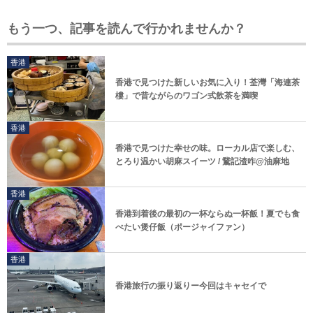
もう一つ、記事を読んで行かれませんか？
香港
香港で見つけた新しいお気に入り！荃灣「海連茶
樓」で昔ながらのワゴン式飲茶を満喫
香港
香港で見つけた幸せの味。ローカル店で楽しむ、
とろり温かい胡麻スイーツ / 鵞記渣咋@油麻地
香港
香港到着後の最初の一杯ならぬ一杯飯！夏でも食
べたい煲仔飯（ポージャイファン）
香港
香港旅行の振り返りー今回はキャセイで