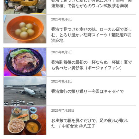
香港で見つけた新しいお気に入り！荃灣「海
連茶樓」で昔ながらのワゴン式飲茶を満喫
2026年8月6日
香港で見つけた幸せの味。ローカル店で楽し
む、とろり温かい胡麻スイーツ / 鵞記渣咋@
油麻地
2026年8月5日
香港到着後の最初の一杯ならぬ一杯飯！夏で
も食べたい煲仔飯（ポージャイファン）
2026年8月1日
香港旅行の振り返りー今回はキャセイで
2026年7月28日
お座敷で靴を脱ぐだけで、足の疲れが取れ
た / 中町食堂 @八王子