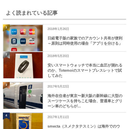
よく読まれている記事
1
2018年1月26日
日経電子版の家族でのアカウント共有が便利
～原則は同時使用の場合「アプリを分ける」
2
2018年5月20日
安いスマートウォッチで本当に血圧が測れる
のか、Totemoiのスマートブレスレットで試
してみた
3
2017年5月22日
海外在住者が東京〜新大阪の新幹線に大型の
スーツケースを持ちこむ場合、普通車とグリ
ーン車のどちらが...
4
2017年1月11日
smecta（スメクタテスミン）は海外でのウ