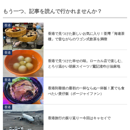
もう一つ、記事を読んで行かれませんか？
香港
香港で見つけた新しいお気に入り！荃灣「海連茶
樓」で昔ながらのワゴン式飲茶を満喫
香港
香港で見つけた幸せの味。ローカル店で楽しむ、
とろり温かい胡麻スイーツ / 鵞記渣咋@油麻地
香港
香港到着後の最初の一杯ならぬ一杯飯！夏でも食
べたい煲仔飯（ポージャイファン）
香港
香港旅行の振り返りー今回はキャセイで