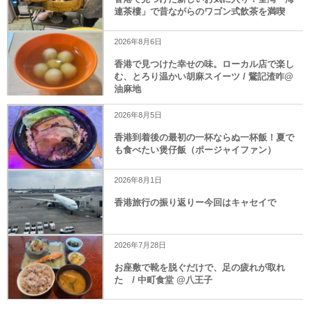
連茶樓」で昔ながらのワゴン式飲茶を満喫
2026年8月6日
香港で見つけた幸せの味。ローカル店で楽し
む、とろり温かい胡麻スイーツ / 鵞記渣咋@
油麻地
2026年8月5日
香港到着後の最初の一杯ならぬ一杯飯！夏で
も食べたい煲仔飯（ポージャイファン）
2026年8月1日
香港旅行の振り返りー今回はキャセイで
2026年7月28日
お座敷で靴を脱ぐだけで、足の疲れが取れ
た / 中町食堂 @八王子