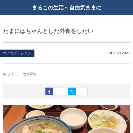
まるこの生活～自由気ままに
たまにはちゃんとした外食をしたい
OCT
28
2021
ワクワクしたこと
まるこ
約2分
by