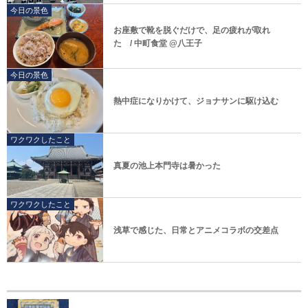
今日の景色
お座敷で靴を脱ぐだけで、足の疲れが取れ
た / 中町食堂 @八王子
今日の景色
熱中症になりかけて、ジョナサンに駆け込む
ワクワクしたこと
真夏の池上本門寺は暑かった
ワクワクしたこと
浅草で感じた、日常とアニメコラボの交差点