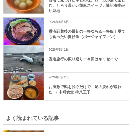
香港で見つけた幸せの味。ローカル店で楽し
む、とろり温かい胡麻スイーツ / 鵞記渣咋@
油麻地
2026年8月5日
香港到着後の最初の一杯ならぬ一杯飯！夏で
も食べたい煲仔飯（ポージャイファン）
2026年8月1日
香港旅行の振り返りー今回はキャセイで
2026年7月28日
お座敷で靴を脱ぐだけで、足の疲れが取れ
た / 中町食堂 @八王子
よく読まれている記事