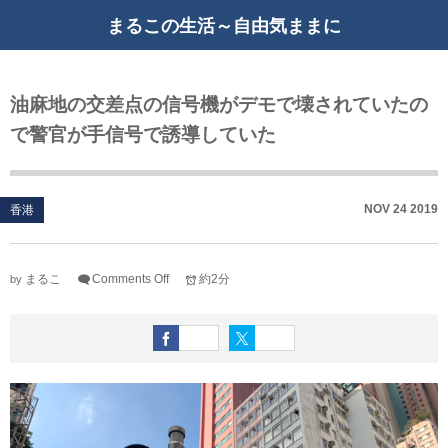
まるこの生活～自由気ままに
油麻地の交差点の信号機がデモで壊されていたの
で警官が手信号で誘導していた
NOV
24
2019
香港
まるこ
Comments Off
約2分
by