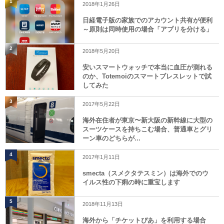
1
2018年1月26日
日経電子版の家族でのアカウント共有が便利
～原則は同時使用の場合「アプリを分ける」
2
2018年5月20日
安いスマートウォッチで本当に血圧が測れる
のか、Totemoiのスマートブレスレットで試
してみた
3
2017年5月22日
海外在住者が東京〜新大阪の新幹線に大型の
スーツケースを持ちこむ場合、普通車とグリ
ーン車のどちらが...
4
2017年1月11日
smecta（スメクタテスミン）は海外でのウ
イルス性の下痢の時に重宝します
5
2018年11月13日
海外から「チケットぴあ」を利用する場合