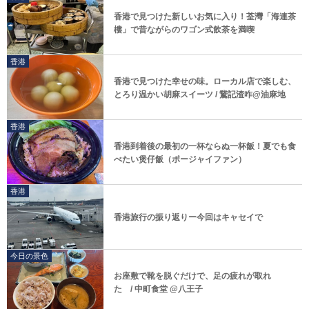
香港で見つけた新しいお気に入り！荃灣「海連茶
樓」で昔ながらのワゴン式飲茶を満喫
香港
香港で見つけた幸せの味。ローカル店で楽しむ、
とろり温かい胡麻スイーツ / 鵞記渣咋@油麻地
香港
香港到着後の最初の一杯ならぬ一杯飯！夏でも食
べたい煲仔飯（ポージャイファン）
香港
香港旅行の振り返りー今回はキャセイで
今日の景色
お座敷で靴を脱ぐだけで、足の疲れが取れ
た / 中町食堂 @八王子