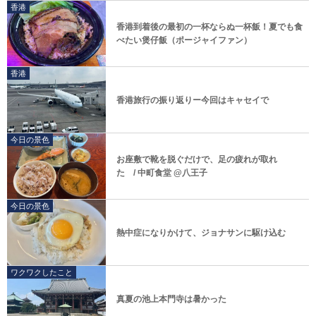
香港
香港到着後の最初の一杯ならぬ一杯飯！夏でも食
べたい煲仔飯（ポージャイファン）
香港
香港旅行の振り返りー今回はキャセイで
今日の景色
お座敷で靴を脱ぐだけで、足の疲れが取れ
た / 中町食堂 @八王子
今日の景色
熱中症になりかけて、ジョナサンに駆け込む
ワクワクしたこと
真夏の池上本門寺は暑かった