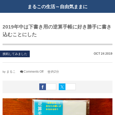
まるこの生活～自由気ままに
2019年中は下書き用の逆算手帳に好き勝手に書き
込むことにした
OCT
24
2019
挑戦してみました
まるこ
Comments Off
約2分
by