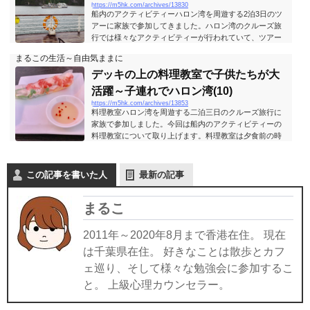
https://m5hk.com/archives/13830
ロン湾(9)
側にスパがあります。後方の入り口はいつも開いてい
船内のアクティビティーハロン湾を周遊する2泊3日のツ
て、岸に上がるためのボートが牽引されています...
アーに家族で参加してきました。ハロン湾のクルーズ旅
行では様々なアクティビティーが行われていて、ツアー
の参加者が退屈しないようになっています。アクティビ
まるこの生活～自由気ままに
ティーは船内と船外のものがあって、今回は船内のアク
ティビティーで一番有名な太極拳をとりあげることにし
デッキの上の料理教室で子供たちが大
ます。デッキで太極拳船のデッキでの太極拳は、朝食前
活躍～子連れでハロン湾(10)
の朝6時15分から始まりました。集まったのは、どちらか
https://m5hk.com/archives/13853
というとツアーの参加者の中でも年齢の高めの方ばか
料理教室ハロン湾を周遊する二泊三日のクルーズ旅行に
り。ゆっくりとした動きで身体にほとんど負担は無い...
家族で参加しました。今回は船内のアクティビティーの
料理教室について取り上げます。料理教室は夕食前の時
間に船のデッキで行われました。子供でもできるクッキ
ングといっても材料を巻くだけなので、誰でも気軽に参
加できます。我が家の子供たちも参加しました。生春巻
この記事を書いた人
最新の記事
き1日目は生春巻きでした。揚げ春巻きそして2日目は揚
げ春巻きでした。揚げる作業はシェフにお任せします。
まるこ
子どもたちの作った春巻きはとても美味しかったです。
【こんな記事も書いています】
2011年～2020年8月まで香港在住。 現在
は千葉県在住。 好きなことは散歩とカフ
ェ巡り、そして様々な勉強会に参加するこ
と。 上級心理カウンセラー。