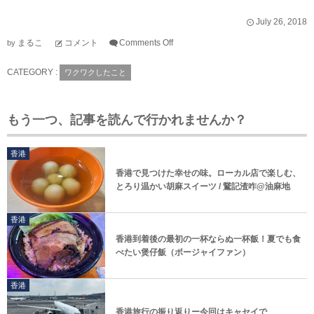
July
26
,
2018
まるこ
コメント
Comments Off
by
CATEGORY :
ワクワクしたこと
もう一つ、記事を読んで行かれませんか？
香港
香港で見つけた幸せの味。ローカル店で楽しむ、
とろり温かい胡麻スイーツ / 鵞記渣咋@油麻地
香港
香港到着後の最初の一杯ならぬ一杯飯！夏でも食
べたい煲仔飯（ポージャイファン）
香港
香港旅行の振り返りー今回はキャセイで