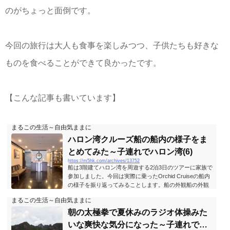
のがちょっと面倒です。
今回の旅行は大人も食事を楽しみつつ、子供たちも好きな
ものを食べることができて良かったです。
【こんな記事も書いています】
まるこの生活～自由気ままに
ハロン湾クルーズ船の船内の様子をま
とめてみた～子連れでハロン湾(6)
https://m5hk.com/archives/13752
船は3階建てハロン湾を周遊する2泊3日のツアーに家族で
参加しました。今回は実際に乗ったOrchid Cruiseの船内
の様子を振り返ってみることします。船の外観船の外観
はこちらです。厳密には私の乗ったのとは別の船なので
まるこの生活～自由気ままに
すが、自分の船を真横から撮影出来なかったので、全く
同じ形の船を代わりに撮影しました。Orchid Cruiseは客
朝の太極拳で夏休みのラジオ体操みた
室が20室のみのゆったりとした船内です。1階船の後方の
いな爽快な気分になった～子連れでハ
入り口から入ると、右側にジムとお手洗いがあって、左