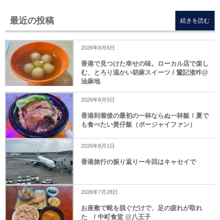
最近の投稿
続きを読む
2026年8月6日
香港で見つけた幸せの味。ローカル店で楽し
む、とろり温かい胡麻スイーツ / 鵞記渣咋@
油麻地
2026年8月5日
香港到着後の最初の一杯ならぬ一杯飯！夏で
も食べたい煲仔飯（ポージャイファン）
2026年8月1日
香港旅行の振り返りー今回はキャセイで
2026年7月28日
お座敷で靴を脱ぐだけで、足の疲れが取れ
た / 中町食堂 @八王子