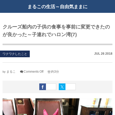
まるこの生活～自由気ままに
クルーズ船内の子供の食事を事前に変更できたの
が良かった～子連れでハロン湾(7)
JUL
26
2018
ワクワクしたこと
まるこ
Comments Off
約3分
by