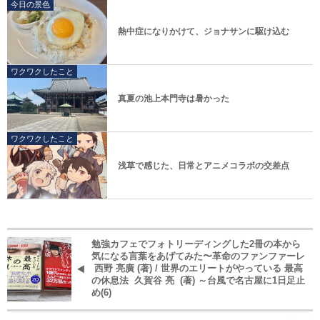
今日の景色
熱中症になりかけて、ジョナサンに駆け込む
ワクワクしたこと
真夏の池上本門寺は暑かった
ワクワクしたこと
浅草で感じた、日常とアニメコラボの交差点
勉強カフェでフォトリーディングした2冊の本から
気になる言葉をあげてみた〜革命のファンファーレ
西野 亮廣 (著) / 世界のエリートがやっている 最高
の休息法 久賀谷 亮 (著) ～台風で名古屋に1日足止
め(6)