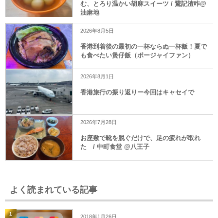
む、とろり温かい胡麻スイーツ / 鵞記渣咋@
油麻地
2026年8月5日
香港到着後の最初の一杯ならぬ一杯飯！夏で
も食べたい煲仔飯（ポージャイファン）
2026年8月1日
香港旅行の振り返りー今回はキャセイで
2026年7月28日
お座敷で靴を脱ぐだけで、足の疲れが取れ
た / 中町食堂 @八王子
よく読まれている記事
1
2018年1月26日