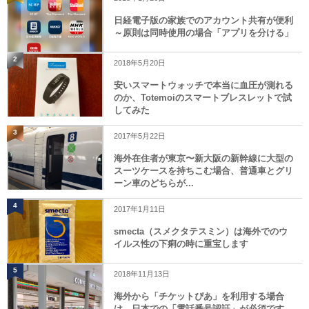
日経電子版の家族でのアカウント共有が便利
～原則は同時使用の場合「アプリを分ける」
2
2018年5月20日
安いスマートウォッチで本当に血圧が測れる
のか、Totemoiのスマートブレスレットで試
してみた
3
2017年5月22日
海外在住者が東京〜新大阪の新幹線に大型の
スーツケースを持ちこむ場合、普通車とグリ
ーン車のどちらが...
4
2017年1月11日
smecta（スメクタテスミン）は海外でのウ
イルス性の下痢の時に重宝します
5
2018年11月13日
海外から「チケットぴあ」を利用する場合
は、日本での「電話番号認証」が必須です