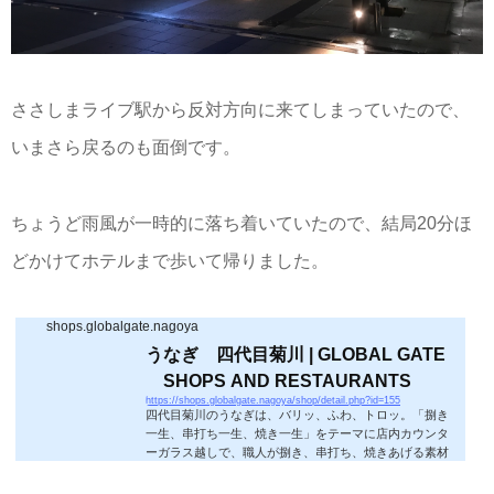
ささしまライブ駅から反対方向に来てしまっていたので、
いまさら戻るのも面倒です。
ちょうど雨風が一時的に落ち着いていたので、結局20分ほ
どかけてホテルまで歩いて帰りました。
shops.globalgate.nagoya
うなぎ 四代目菊川 | GLOBAL GATE
SHOPS AND RESTAURANTS
https://shops.globalgate.nagoya/shop/detail.php?id=155
四代目菊川のうなぎは、バリッ、ふわ、トロッ。「捌き
一生、串打ち一生、焼き一生」をテーマに店内カウンタ
ーガラス越しで、職人が捌き、串打ち、焼きあげる素材
を厳選、調理にこだり、味わいを追求したうなぎをご堪
能いただけます。 GLOBAL GATE SHOPS AND RESTA