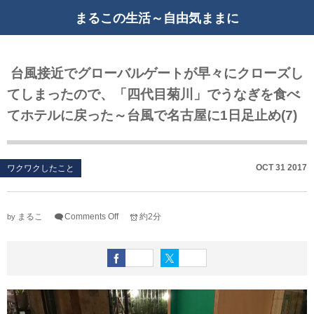
まるこの生活～自由気ままに
台風接近でグローバルゲートが早々にクローズし
てしまったので、「四代目菊川」でうなぎを食べ
てホテルに戻った～台風で名古屋に1日足止め(7)
OCT
31
2017
ワクワクしたこと
まるこ
Comments Off
約2分
by