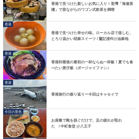
香港で見つけた新しいお気に入り！荃灣「海連茶
樓」で昔ながらのワゴン式飲茶を満喫
香港
香港で見つけた幸せの味。ローカル店で楽しむ、
とろり温かい胡麻スイーツ / 鵞記渣咋@油麻地
香港
香港到着後の最初の一杯ならぬ一杯飯！夏でも食
べたい煲仔飯（ポージャイファン）
香港
香港旅行の振り返りー今回はキャセイで
今日の景色
お座敷で靴を脱ぐだけで、足の疲れが取れ
た / 中町食堂 @八王子