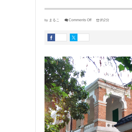
まるこ
Comments Off
約2分
by