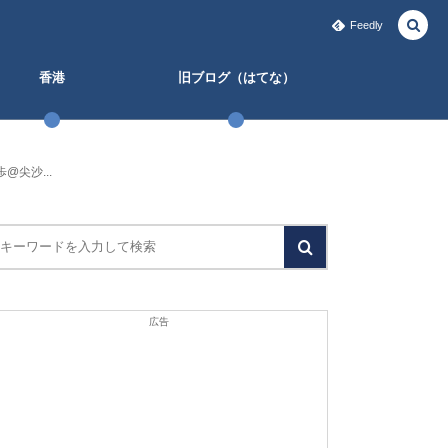
Feedly
香港
旧ブログ（はてな）
尖沙...
広告