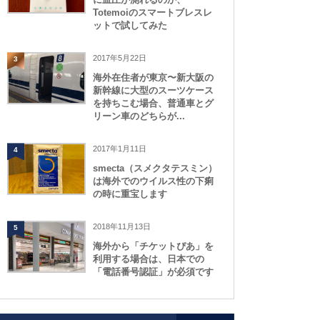
Totemoiのスマートブレスレ
ットで試してみた
2017年5月22日
3
海外在住者が東京〜新大阪の
新幹線に大型のスーツケース
を持ちこむ場合、普通車とグ
リーン車のどちらが...
2017年1月11日
4
smecta（スメクタテスミン）
は海外でのウイルス性の下痢
の時に重宝します
2018年11月13日
5
海外から「チケットぴあ」を
利用する場合は、日本での
「電話番号認証」が必須です