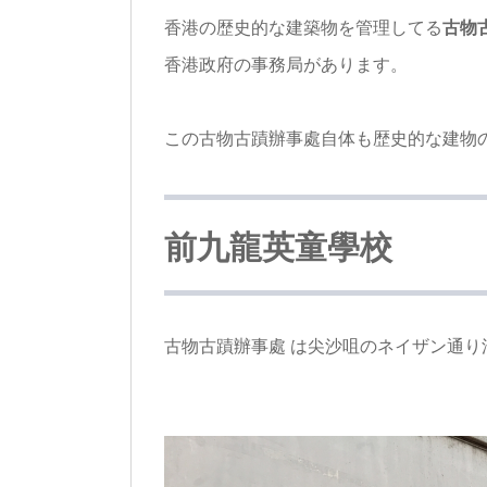
香港の歴史的な建築物を管理してる
古物古蹟
香港政府の事務局があります。
この古物古蹟辦事處自体も歴史的な建物
前九龍英童學校
古物古蹟辦事處 は尖沙咀のネイザン通り