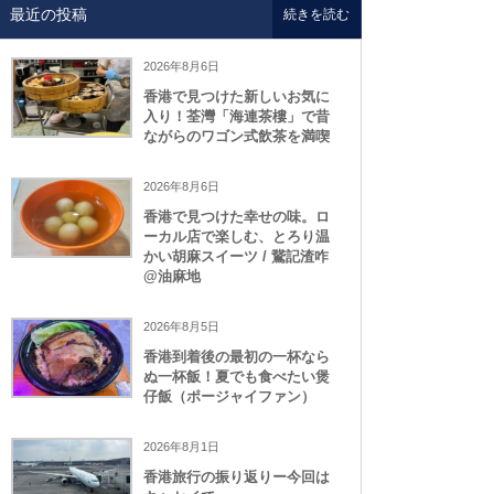
最近の投稿
続きを読む
2026年8月6日
香港で見つけた新しいお気に
入り！荃灣「海連茶樓」で昔
ながらのワゴン式飲茶を満喫
2026年8月6日
香港で見つけた幸せの味。ロ
ーカル店で楽しむ、とろり温
かい胡麻スイーツ / 鵞記渣咋
@油麻地
2026年8月5日
香港到着後の最初の一杯なら
ぬ一杯飯！夏でも食べたい煲
仔飯（ポージャイファン）
2026年8月1日
香港旅行の振り返りー今回は