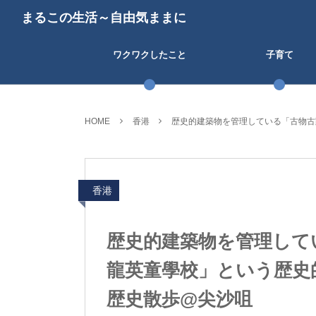
まるこの生活～自由気ままに
ワクワクしたこと
子育て
HOME
香港
歴史的建築物を管理している「古物古
香港
歴史的建築物を管理して
龍英童學校」という歴史
歴史散歩@尖沙咀