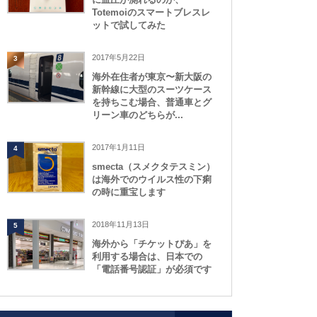
Totemoiのスマートブレスレ
ットで試してみた
2017年5月22日
3
海外在住者が東京〜新大阪の
新幹線に大型のスーツケース
を持ちこむ場合、普通車とグ
リーン車のどちらが...
2017年1月11日
4
smecta（スメクタテスミン）
は海外でのウイルス性の下痢
の時に重宝します
2018年11月13日
5
海外から「チケットぴあ」を
利用する場合は、日本での
「電話番号認証」が必須です