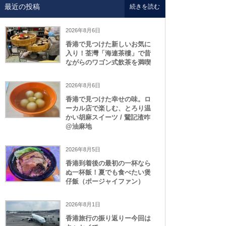
最近の投稿
続きを読む
2026年8月6日
香港で見つけた新しいお気に
入り！荃灣「海連茶樓」で昔
ながらのワゴン式飲茶を満喫
2026年8月6日
香港で見つけた幸せの味。ロ
ーカル店で楽しむ、とろり温
かい胡麻スイーツ / 鵞記渣咋
@油麻地
2026年8月5日
香港到着後の最初の一杯なら
ぬ一杯飯！夏でも食べたい煲
仔飯（ポージャイファン）
2026年8月1日
香港旅行の振り返りー今回は