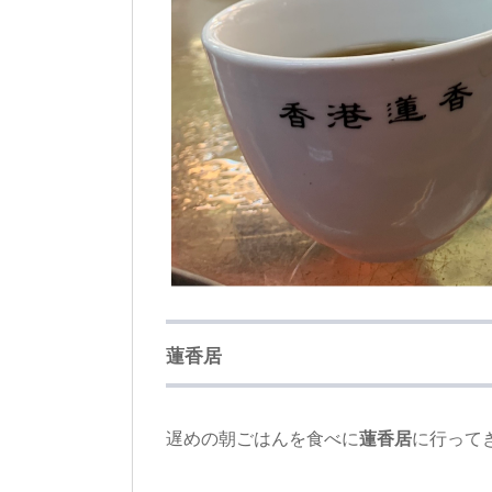
蓮香居
遅めの朝ごはんを食べに
蓮香居
に行って