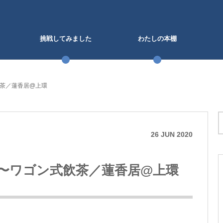
挑戦してみました
わたしの本棚
茶／蓮香居@上環
26
JUN
2020
〜ワゴン式飲茶／蓮香居@上環