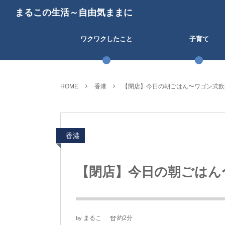
まるこの生活～自由気ままに
ワクワクしたこと
子育て
HOME
香港
【閉店】今日の朝ごはん〜ワゴン式飲
香港
【閉店】今日の朝ごはん
まるこ
約2分
by