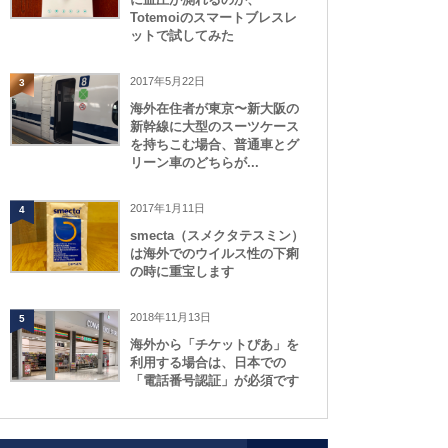
Totemoiのスマートブレスレ
ットで試してみた
2017年5月22日
3
海外在住者が東京〜新大阪の
新幹線に大型のスーツケース
を持ちこむ場合、普通車とグ
リーン車のどちらが...
2017年1月11日
4
smecta（スメクタテスミン）
は海外でのウイルス性の下痢
の時に重宝します
2018年11月13日
5
海外から「チケットぴあ」を
利用する場合は、日本での
「電話番号認証」が必須です