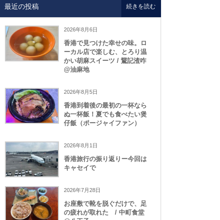
最近の投稿
続きを読む
2026年8月6日
香港で見つけた幸せの味。ロ
ーカル店で楽しむ、とろり温
かい胡麻スイーツ / 鵞記渣咋
@油麻地
2026年8月5日
香港到着後の最初の一杯なら
ぬ一杯飯！夏でも食べたい煲
仔飯（ポージャイファン）
2026年8月1日
香港旅行の振り返りー今回は
キャセイで
2026年7月28日
お座敷で靴を脱ぐだけで、足
の疲れが取れた / 中町食堂