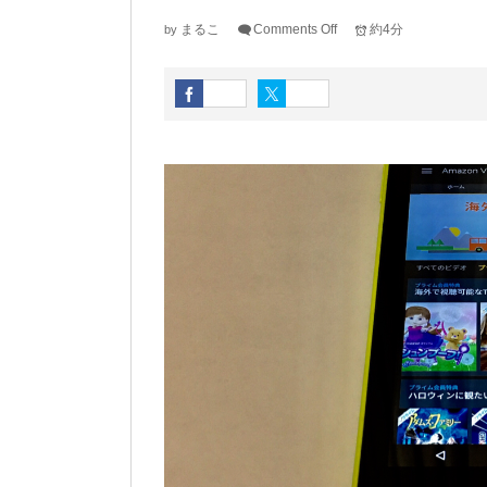
まるこ
Comments Off
約4分
by