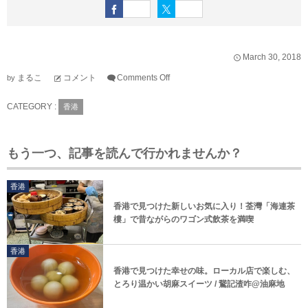
March
30
,
2018
まるこ
コメント
Comments Off
by
CATEGORY :
香港
もう一つ、記事を読んで行かれませんか？
香港
香港で見つけた新しいお気に入り！荃灣「海連茶
樓」で昔ながらのワゴン式飲茶を満喫
香港
香港で見つけた幸せの味。ローカル店で楽しむ、
とろり温かい胡麻スイーツ / 鵞記渣咋@油麻地