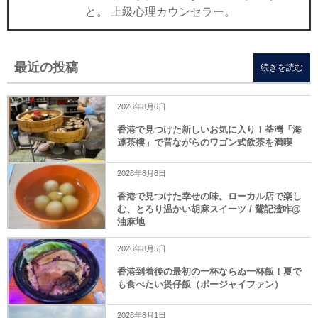
と。 上級心理カウンセラー。
最近の投稿
続きを読む
2026年8月6日
香港で見つけた新しいお気に入り！荃灣「海
連茶樓」で昔ながらのワゴン式飲茶を満喫
2026年8月6日
香港で見つけた幸せの味。ローカル店で楽し
む、とろり温かい胡麻スイーツ / 鵞記渣咋@
油麻地
2026年8月5日
香港到着後の最初の一杯ならぬ一杯飯！夏で
も食べたい煲仔飯（ポージャイファン）
2026年8月1日