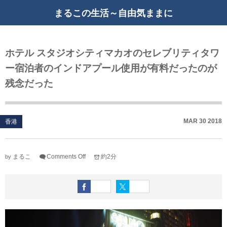
まるこの生活～自由気ままに
ホテル スタジオシティマカオのセレブリティタワ
ー宿泊者のインドアプール使用が有料だったのが
残念だった
MAR
30
2018
香港
まるこ
Comments Off
約2分
by