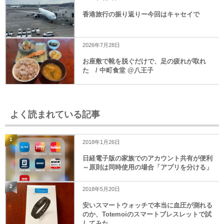
香港旅行の振り返りー今回はキャセイで
2026年7月28日
お座敷で靴を脱ぐだけで、足の疲れが取れ
た / 中町食堂 @八王子
よく読まれている記事
1
2018年1月26日
日経電子版の家族でのアカウント共有が便利
～原則は同時使用の場合「アプリを分ける」
2
2018年5月20日
安いスマートウォッチで本当に血圧が測れる
のか、Totemoiのスマートブレスレットで試
してみた