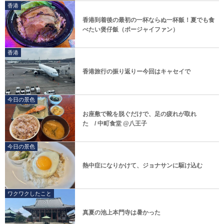
香港
香港到着後の最初の一杯ならぬ一杯飯！夏でも食
べたい煲仔飯（ポージャイファン）
香港
香港旅行の振り返りー今回はキャセイで
今日の景色
お座敷で靴を脱ぐだけで、足の疲れが取れ
た / 中町食堂 @八王子
今日の景色
熱中症になりかけて、ジョナサンに駆け込む
ワクワクしたこと
真夏の池上本門寺は暑かった