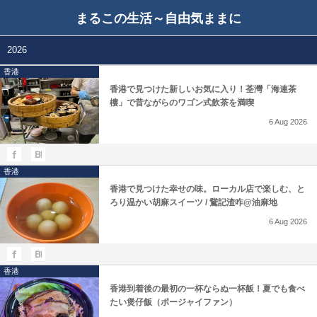
まるこの生活～自由気ままに
2026
香港
香港で見つけた新しいお気に入り！荃灣「海連茶
樓」で昔ながらのワゴン式飲茶を満喫
6
Aug
2026
香港
香港で見つけた幸せの味。ローカル店で楽しむ、と
ろり温かい胡麻スイーツ / 鵞記渣咋@油麻地
6
Aug
2026
香港
香港到着後の最初の一杯ならぬ一杯飯！夏でも食べ
たい煲仔飯（ポージャイファン）