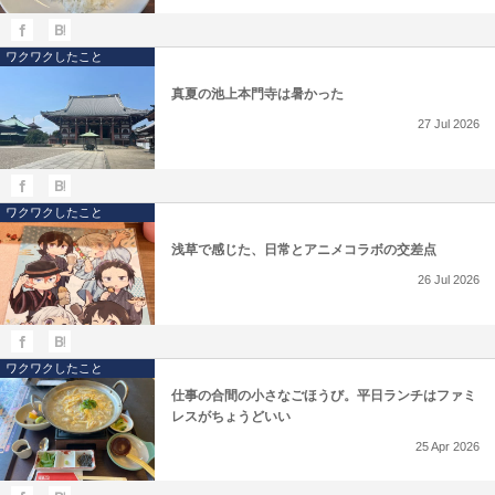
ワクワクしたこと
真夏の池上本門寺は暑かった
27
Jul
2026
ワクワクしたこと
浅草で感じた、日常とアニメコラボの交差点
26
Jul
2026
ワクワクしたこと
仕事の合間の小さなごほうび。平日ランチはファミ
レスがちょうどいい
25
Apr
2026