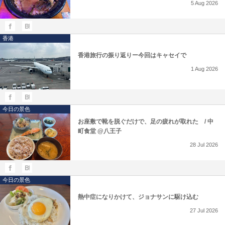
5
Aug
2026
香港
香港旅行の振り返りー今回はキャセイで
1
Aug
2026
今日の景色
お座敷で靴を脱ぐだけで、足の疲れが取れた / 中
町食堂 @八王子
28
Jul
2026
今日の景色
熱中症になりかけて、ジョナサンに駆け込む
27
Jul
2026